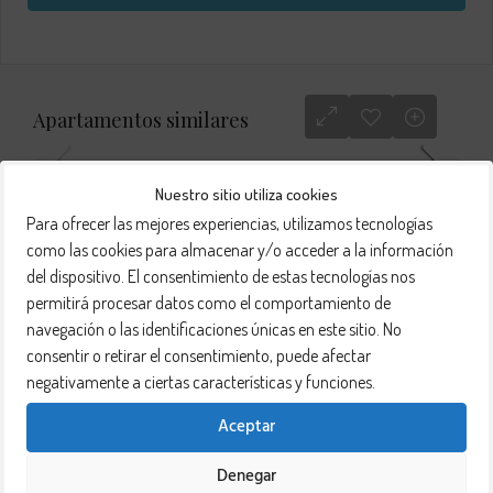
Apartamentos similares
Nuestro sitio utiliza cookies
Apartamento Tipo A
RENTAR
VENTA
Para ofrecer las mejores experiencias, utilizamos tecnologías
DE LUJO
como las cookies para almacenar y/o acceder a la información
del dispositivo. El consentimiento de estas tecnologías nos
2
2
1
1
permitirá procesar datos como el comportamiento de
navegación o las identificaciones únicas en este sitio. No
consentir o retirar el consentimiento, puede afectar
negativamente a ciertas características y funciones.
RENTAR
VENTA
Aceptar
Denegar