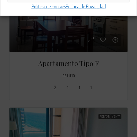
Política de cookies
Política de Privacidad
Apartamento Tipo F
DE LUJO
2
1
1
1
RENTAR
VENTA